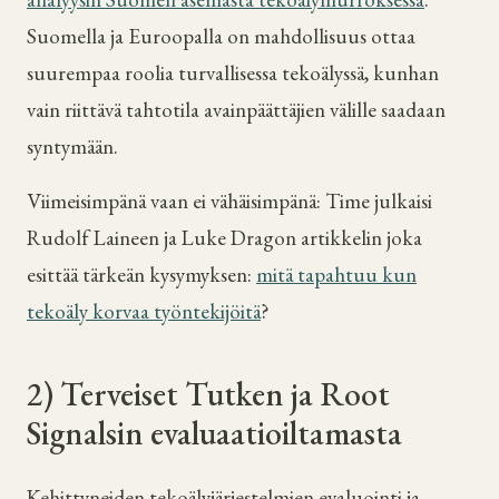
Suomella ja Euroopalla on mahdollisuus ottaa
suurempaa roolia turvallisessa tekoälyssä, kunhan
vain riittävä tahtotila avainpäättäjien välille saadaan
syntymään.
Viimeisimpänä vaan ei vähäisimpänä: Time julkaisi
Rudolf Laineen ja Luke Dragon artikkelin joka
esittää tärkeän kysymyksen:
mitä tapahtuu kun
tekoäly korvaa työntekijöitä
?
2) Terveiset Tutken ja Root
Signalsin evaluaatioiltamasta
Kehittyneiden tekoälyjärjestelmien evaluointi ja