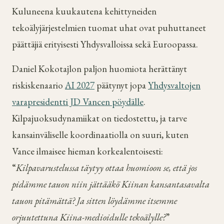
Kuluneena kuukautena kehittyneiden
tekoälyjärjestelmien tuomat uhat ovat puhuttaneet
päättäjiä erityisesti Yhdysvalloissa sekä Euroopassa.
Daniel Kokotajlon paljon huomiota herättänyt
riskiskenaario
AI 2027
päätynyt jopa
Yhdysvaltojen
varapresidentti JD Vancen pöydälle
.
Kilpajuoksudynamiikat on tiedostettu, ja tarve
kansainväliselle koordinaatiolla on suuri, kuten
Vance ilmaisee hieman korkealentoisesti:
“
Kilpavarustelussa täytyy ottaa huomioon se, että jos
pidämme tauon niin jättääkö Kiinan kansantasavalta
tauon pitämättä? Ja sitten löydämme itsemme
orjuutettuna Kiina-medioidulle tekoälylle?
”