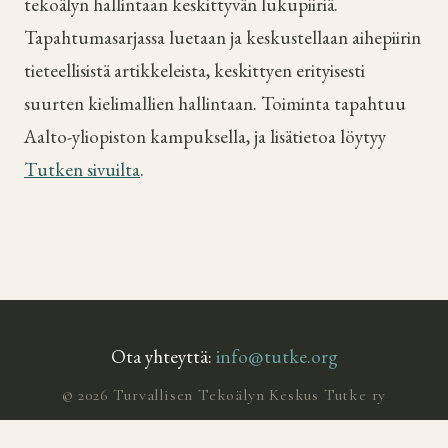
tekoälyn hallintaan keskittyvän lukupiiriä.
Tapahtumasarjassa luetaan ja keskustellaan aihepiirin
tieteellisistä artikkeleista, keskittyen erityisesti
suurten kielimallien hallintaan. Toiminta tapahtuu
Aalto-yliopiston kampuksella, ja lisätietoa löytyy
Tutken sivuilta
.
Ota yhteyttä:
info@tutke.org
© 2026 Turvallisen Tekoälyn Keskus Tutke ry