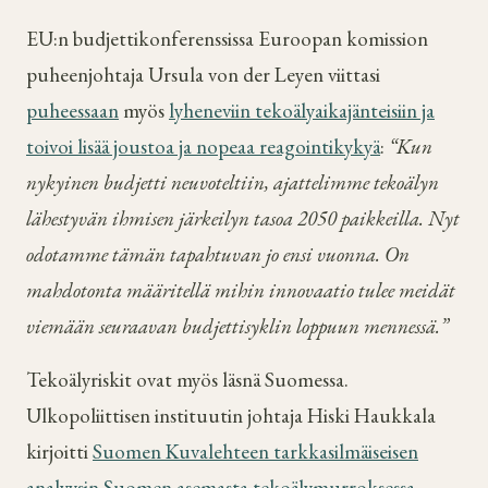
EU:n budjettikonferenssissa Euroopan komission
puheenjohtaja Ursula von der Leyen viittasi
puheessaan
myös
lyheneviin tekoälyaikajänteisiin ja
toivoi lisää joustoa ja nopeaa reagointikykyä
:
“Kun
nykyinen budjetti neuvoteltiin, ajattelimme tekoälyn
lähestyvän ihmisen järkeilyn tasoa 2050 paikkeilla. Nyt
odotamme tämän tapahtuvan jo ensi vuonna. On
mahdotonta määritellä mihin innovaatio tulee meidät
viemään seuraavan budjettisyklin loppuun mennessä.”
Tekoälyriskit ovat myös läsnä Suomessa.
Ulkopoliittisen instituutin johtaja Hiski Haukkala
kirjoitti
Suomen Kuvalehteen tarkkasilmäiseisen
analyysin Suomen asemasta tekoälymurroksessa
.